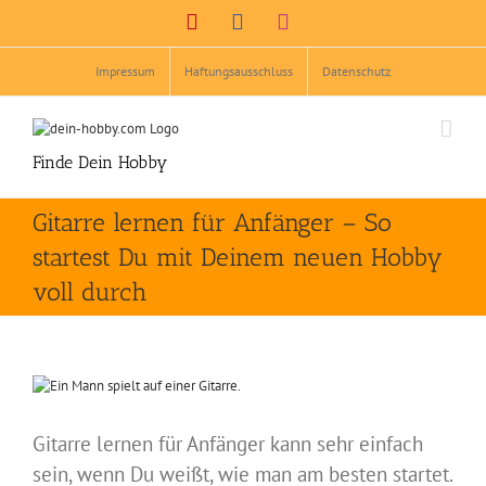
Zum
Pinterest
Facebook
Instagram
Inhalt
springen
Impressum
Haftungsausschluss
Datenschutz
Finde Dein Hobby
Gitarre lernen für Anfänger – So
startest Du mit Deinem neuen Hobby
voll durch
Zeige
grösseres
Bild
Gitarre lernen für Anfänger kann sehr einfach
sein, wenn Du weißt, wie man am besten startet.