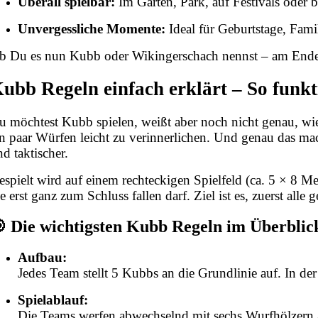
Überall spielbar:
Im Garten, Park, auf Festivals oder 
Unvergessliche Momente:
Ideal für Geburtstage, Fami
b Du es nun Kubb oder Wikingerschach nennst – am Ende z
ubb Regeln einfach erklärt – So funkt
u möchtest Kubb spielen, weißt aber noch nicht genau, wie
in paar Würfen leicht zu verinnerlichen. Und genau das mach
d taktischer.
espielt wird auf einem rechteckigen Spielfeld (ca. 5 × 8 Me
ie erst ganz zum Schluss fallen darf. Ziel ist es, zuerst a
 Die wichtigsten Kubb Regeln im Überblic
Aufbau:
Jedes Team stellt 5 Kubbs an die Grundlinie auf. In der
Spielablauf:
Die Teams werfen abwechselnd mit sechs Wurfhölzern a