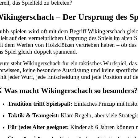
reit, das Spielfeld zu betreten?
ikingerschach – Der Ursprung des Spi
ubb spielen wird oft mit dem Begriff Wikingerschach gle
pielt auf den vermeintlichen Ursprung des Spiels im alten
it dem Werfen von Holzklötzen vertrieben haben – ob das w
as Spiel gleich doppelt spannend.
eute steht Wikingerschach für ein taktisches Wurfspiel, da
orwissen, keine besondere Ausrüstung und keine sportlic
ählt jeder Wurf, jede Entscheidung und jede Position auf d
️ Was macht Wikingerschach so besonders?
Tradition trifft Spielspaß:
Einfaches Prinzip mit histo
Taktik & Teamgeist:
Klare Regeln, aber viele Strategi
Für jedes Alter geeignet:
Kinder ab 6 Jahren können m