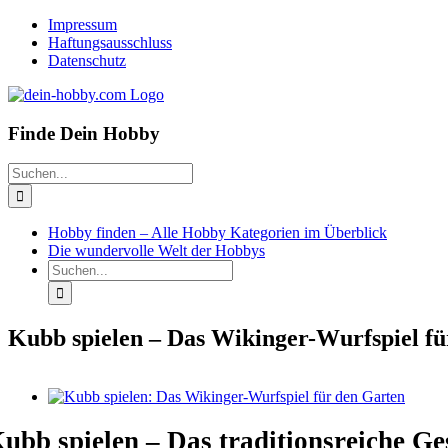
Zum
Pinterest
Facebook
Instagram
Impressum
Inhalt
Haftungsausschluss
springen
Datenschutz
Finde Dein Hobby
Suche
nach:
Hobby finden – Alle Hobby Kategorien im Überblick
Die wundervolle Welt der Hobbys
Suche
nach:
Kubb spielen – Das Wikinger-Wurfspiel fü
Zeige
grösseres
Bild
ubb spielen – Das traditionsreiche Ge