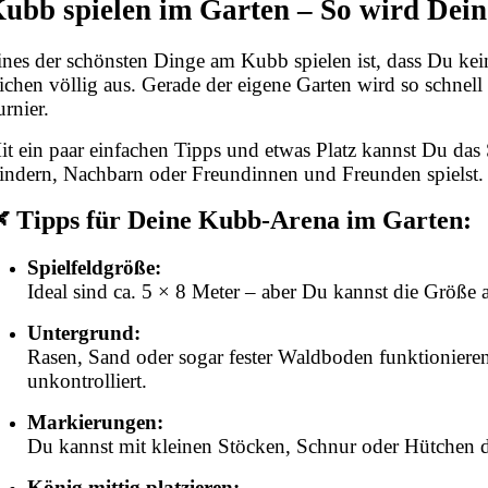
ubb spielen im Garten – So wird Dei
ines der schönsten Dinge am Kubb spielen ist, dass Du kein 
eichen völlig aus. Gerade der eigene Garten wird so schne
urnier.
it ein paar einfachen Tipps und etwas Platz kannst Du das
indern, Nachbarn oder Freundinnen und Freunden spielst.
 Tipps für Deine Kubb-Arena im Garten:
Spielfeldgröße:
Ideal sind ca. 5 × 8 Meter – aber Du kannst die Größe a
Untergrund:
Rasen, Sand oder sogar fester Waldboden funktionieren 
unkontrolliert.
Markierungen:
Du kannst mit kleinen Stöcken, Schnur oder Hütchen d
König mittig platzieren: