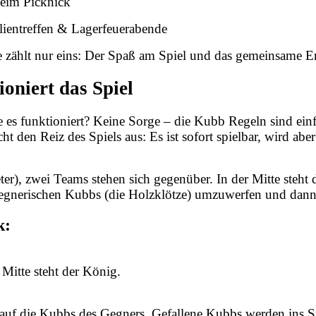
beim Picknick
lientreffen & Lagerfeuerabende
ählt nur eins: Der Spaß am Spiel und das gemeinsame Er
ioniert das Spiel
 es funktioniert? Keine Sorge – die Kubb Regeln sind einfa
t den Reiz des Spiels aus: Es ist sofort spielbar, wird ab
ter), zwei Teams stehen sich gegenüber. In der Mitte steht 
lle gegnerischen Kubbs (die Holzklötze) umzuwerfen und dan
k:
 Mitte steht der König.
uf die Kubbs des Gegners. Gefallene Kubbs werden ins Sp