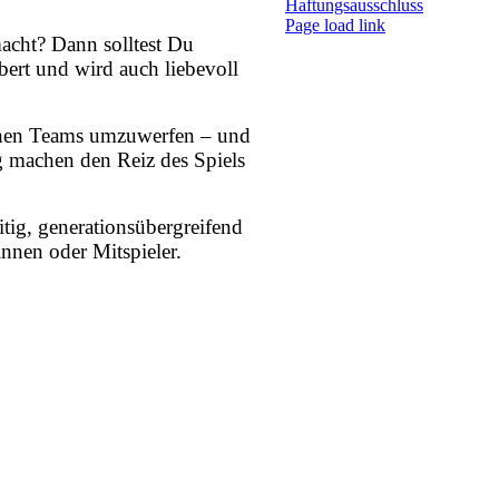
Haftungsausschluss
Pinterest
Facebook
Instagram
Page load link
acht? Dann solltest Du
Nach
oben
bert und wird auch liebevoll
schen Teams umzuwerfen – und
ng machen den Reiz des Spiels
tig, generationsübergreifend
nnen oder Mitspieler.